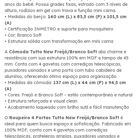
anos do bebê. Possui grades fixas, estrado com 3 níveis de
altura, rodízios em gel com trava e função mini cama.
• Medidas do berço:
140 cm (L) x 83,5 cm (P) x 101,5 cm
(A)
• Certificação INMETRO e suporte para mosquiteiro
• Cor: Branco Soft
• Estrutura sólida com transformação em mini cama
A
Cômoda Tutto New Freijó/Branco Soft
alia charme e
resistência com sua estrutura 100% em MDF e tampo de 45
mm. Conta com 4 gavetas com corrediças telescópicas,
puxadores usinados e uma porta com tubo cabideiro de
alumínio, oferecendo ótimo espaço para organização.
• Medidas da cômoda:
137 cm (L) x 44 cm (P) x 94,5 cm
(A)
• Cores: Freijó e Branco Soft – estilo contemporâneo e natural
• Estrutura reforçada e visual clean
• Acabamento laqueado com brilho sutil e fácil manutenção
O
Roupeiro 4 Portas Tutto New Freijó/Branco Soft
é
ideal para quem busca espaço e sofisticação. Fabricado em
100% MDF, conta com 4 gavetas com corrediças
telescópicas, prateleiras amplas, puxadores usinados e