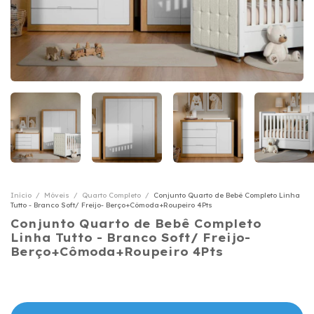
Início
/
Móveis
/
Quarto Completo
/
Conjunto Quarto de Bebê Completo Linha
Tutto - Branco Soft/ Freijo- Berço+Cômoda+Roupeiro 4Pts
Conjunto Quarto de Bebê Completo
Linha Tutto - Branco Soft/ Freijo-
Berço+Cômoda+Roupeiro 4Pts