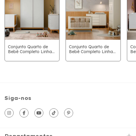
Conjunto Quarto de
Conjunto Quarto de
Co
Bebê Completo Linha
Bebê Completo Linha
Be
Nature -Branco
Flow -Off White/Eco
Zu
Soft/Eco Wood -
Wood
So
o
Berço+Cômoda 6Gav+
Be
Roupeiro 2Pts Correr
4P
Siga-nos