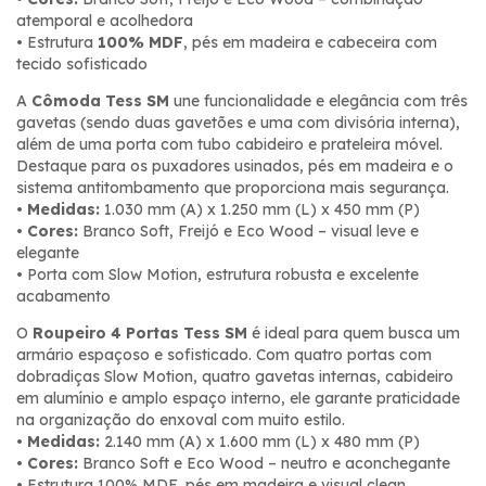
atemporal e acolhedora
• Estrutura
100% MDF
, pés em madeira e cabeceira com
tecido sofisticado
A
Cômoda Tess SM
une funcionalidade e elegância com três
gavetas (sendo duas gavetões e uma com divisória interna),
além de uma porta com tubo cabideiro e prateleira móvel.
Destaque para os puxadores usinados, pés em madeira e o
sistema antitombamento que proporciona mais segurança.
•
Medidas:
1.030 mm (A) x 1.250 mm (L) x 450 mm (P)
•
Cores:
Branco Soft, Freijó e Eco Wood – visual leve e
elegante
• Porta com Slow Motion, estrutura robusta e excelente
acabamento
O
Roupeiro 4 Portas Tess SM
é ideal para quem busca um
armário espaçoso e sofisticado. Com quatro portas com
dobradiças Slow Motion, quatro gavetas internas, cabideiro
em alumínio e amplo espaço interno, ele garante praticidade
na organização do enxoval com muito estilo.
•
Medidas:
2.140 mm (A) x 1.600 mm (L) x 480 mm (P)
•
Cores:
Branco Soft e Eco Wood – neutro e aconchegante
• Estrutura 100% MDF, pés em madeira e visual clean