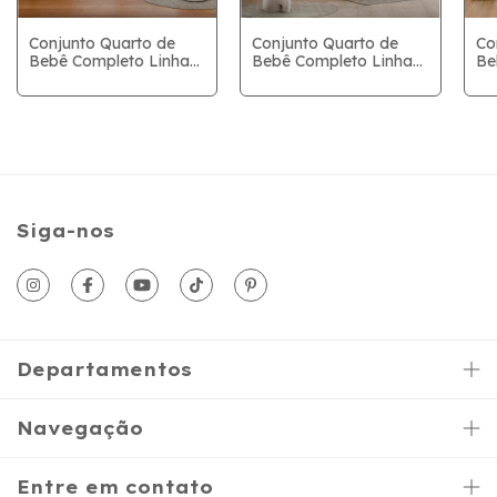
Conjunto Quarto de
Conjunto Quarto de
Co
Bebê Completo Linha
Bebê Completo Linha
Be
Tess Clean -Branco
Nature Clean - Off
Of
Soft/Freijo/Eco Wood
Whie /Eco Wood -
Be
-
Berço+Cômoda 6
Ro
Berço+Cômoda+Roupeiro
Gav+ Roupeiro 4Pts
4Pts
Siga-nos
Departamentos
Navegação
Entre em contato