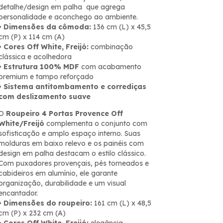
detalhe/design em palha que agrega
personalidade e aconchego ao ambiente.
•
Dimensões da cômoda:
136 cm (L) x 45,5
cm (P) x 114 cm (A)
•
Cores Off White, Freijó:
combinação
clássica e acolhedora
•
Estrutura 100% MDF
com acabamento
premium e tampo reforçado
•
Sistema antitombamento e corrediças
com deslizamento suave
O
Roupeiro 4 Portas Provence Off
White/Freijó
complementa o conjunto com
sofisticação e amplo espaço interno. Suas
molduras em baixo relevo e os painéis com
design em palha destacam o estilo clássico.
Com puxadores provençais, pés torneados e
cabideiros em alumínio, ele garante
organização, durabilidade e um visual
encantador.
•
Dimensões do roupeiro:
161 cm (L) x 48,5
cm (P) x 232 cm (A)
•
Cores Off White, Freijó:
elegância