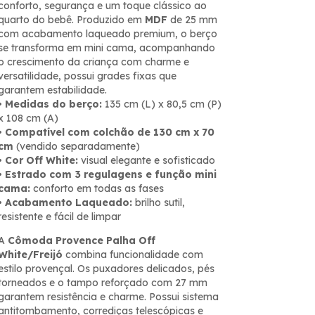
conforto, segurança e um toque clássico ao
quarto do bebê. Produzido em
MDF
de 25 mm
com acabamento laqueado premium, o berço
se transforma em mini cama, acompanhando
o crescimento da criança com charme e
versatilidade, possui grades fixas que
garantem estabilidade.
•
Medidas do berço:
135 cm (L) x 80,5 cm (P)
x 108 cm (A)
•
Compatível com colchão de 130 cm x 70
cm
(vendido separadamente)
•
Cor Off White:
visual elegante e sofisticado
•
Estrado com 3 regulagens e função mini
cama:
conforto em todas as fases
•
Acabamento Laqueado:
brilho sutil,
resistente e fácil de limpar
A
Cômoda Provence Palha Off
White/Freijó
combina funcionalidade com
estilo provençal. Os puxadores delicados, pés
torneados e o tampo reforçado com 27 mm
garantem resistência e charme. Possui sistema
antitombamento, corrediças telescópicas e