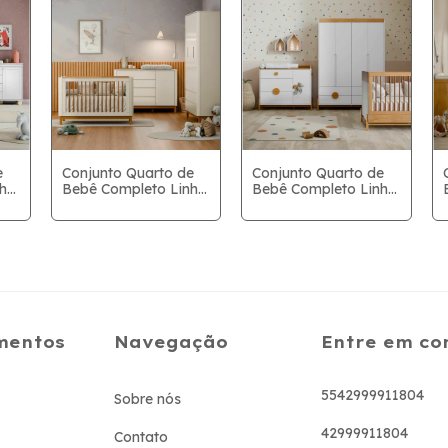
e
Conjunto Quarto de
Conjunto Quarto de
nha
Bebê Completo Linha
Bebê Completo Linha
Flow -Off White/Eco
Tess -Freijo/ Branco
Wood
Soft /Eco Wood -
upeiro
Berço+Cômoda+Roupeiro
4Pts
mentos
Navegação
Entre em co
5542999911804
Sobre nós
42999911804
Contato