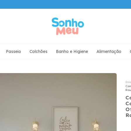
Passeio
Colchões
Banho e Higiene
Alimentação
Iní
Com
Rou
C
C
O
R