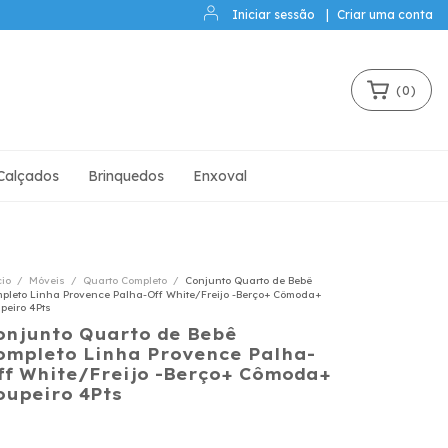
Iniciar sessão
|
Criar uma conta
(
0
)
Calçados
Brinquedos
Enxoval
cio
/
Móveis
/
Quarto Completo
/
Conjunto Quarto de Bebê
pleto Linha Provence Palha-Off White/Freijo -Berço+ Cômoda+
peiro 4Pts
onjunto Quarto de Bebê
ompleto Linha Provence Palha-
ff White/Freijo -Berço+ Cômoda+
oupeiro 4Pts