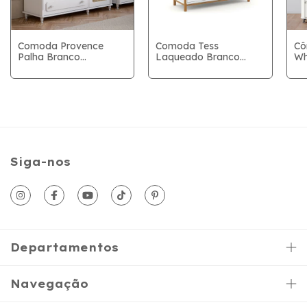
Comoda Provence
Comoda Tess
Cô
Palha Branco
Laqueado Branco
Wh
Soft/Freijo (Ref 20517)
Soft/Eco Wood SM
(Ref 20498) (20548)
Siga-nos
Departamentos
Navegação