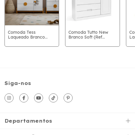
Comoda Tess
Comoda Tutto New
Co
Laqueado Branco
Branco Soft (Ref
La
Soft/ Freijo /Eco
19538)
So
Wood SM (Ref 20501)
(R
(20550)
Siga-nos
Departamentos