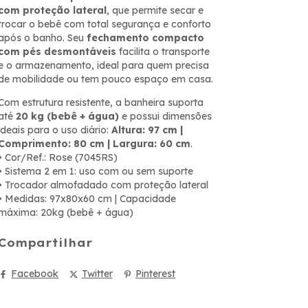
com proteção lateral
, que permite secar e
trocar o bebê com total segurança e conforto
após o banho. Seu
fechamento compacto
com pés desmontáveis
facilita o transporte
e o armazenamento, ideal para quem precisa
de mobilidade ou tem pouco espaço em casa.
Com estrutura resistente, a banheira suporta
até
20 kg (bebê + água)
e possui dimensões
ideais para o uso diário:
Altura: 97 cm |
Comprimento: 80 cm | Largura: 60 cm
.
• Cor/Ref.: Rose (7045RS)
• Sistema 2 em 1: uso com ou sem suporte
• Trocador almofadado com proteção lateral
• Medidas: 97x80x60 cm | Capacidade
máxima: 20kg (bebê + água)
Compartilhar
Facebook
Twitter
Pinterest