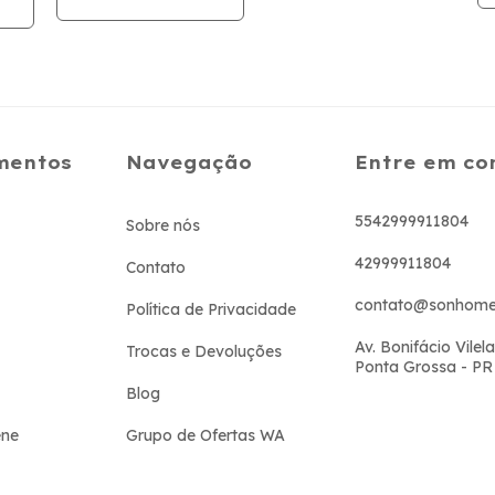
Rosa - Galzerano
mentos
Navegação
Entre em co
5542999911804
Sobre nós
42999911804
Contato
contato@sonhome
Política de Privacidade
Av. Bonifácio Vilela
Trocas e Devoluções
Ponta Grossa - PR
Blog
ene
Grupo de Ofertas WA