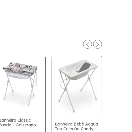
Banheira Classic
Banheira 
Banheira Bebê Acqua
Panda - Galzerano
Plástica R
Trio Coleção Candy
Galzerano