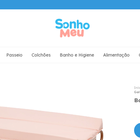
Passeio
Colchões
Banho e Higiene
Alimentação
Iní
Gal
B