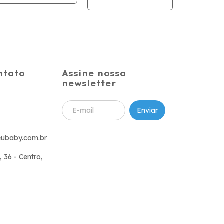
Branca - Galzerano
ntato
Assine nossa
newsletter
ubaby.com.br
, 36 - Centro,