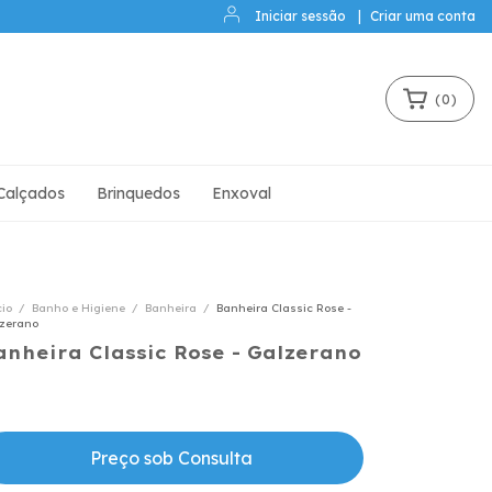
Iniciar sessão
|
Criar uma conta
(
0
)
Calçados
Brinquedos
Enxoval
cio
/
Banho e Higiene
/
Banheira
/
Banheira Classic Rose -
zerano
anheira Classic Rose - Galzerano