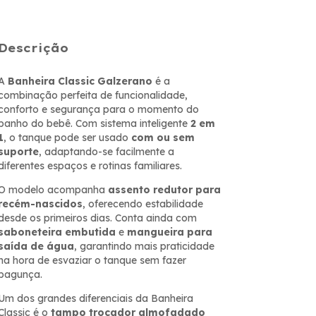
Descrição
A
Banheira Classic Galzerano
é a
combinação perfeita de funcionalidade,
conforto e segurança para o momento do
banho do bebê. Com sistema inteligente
2 em
1
, o tanque pode ser usado
com ou sem
suporte
, adaptando-se facilmente a
diferentes espaços e rotinas familiares.
O modelo acompanha
assento redutor para
recém-nascidos
, oferecendo estabilidade
desde os primeiros dias. Conta ainda com
saboneteira embutida
e
mangueira para
saída de água
, garantindo mais praticidade
na hora de esvaziar o tanque sem fazer
bagunça.
Um dos grandes diferenciais da Banheira
Classic é o
tampo trocador almofadado