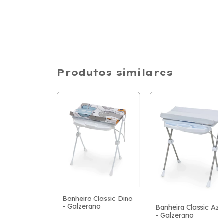
Produtos similares
Classic Real
Banheira Classic Dino
ano
- Galzerano
Banheira Classic Az
- Galzerano