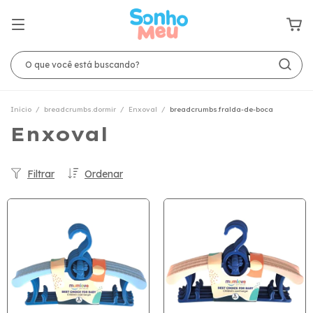
Início
/
breadcrumbs.dormir
/
Enxoval
/
breadcrumbs.fralda-de-boca
Enxoval
Filtrar
Ordenar