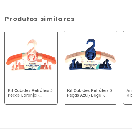
Produtos similares
Kit Cabides Retráteis 5
Kit Cabides Retráteis 5
Ar
Peças Laranja -
Peças Azul/Bege -
Ki
Mumlove
Mumlove
Wh
71