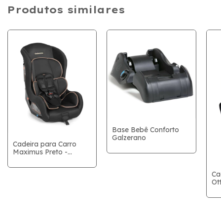
Produtos similares
Base Bebê Conforto
Galzerano
Cadeira para Carro
Maximus Preto -
Galzerano
Ca
Ot
Ga